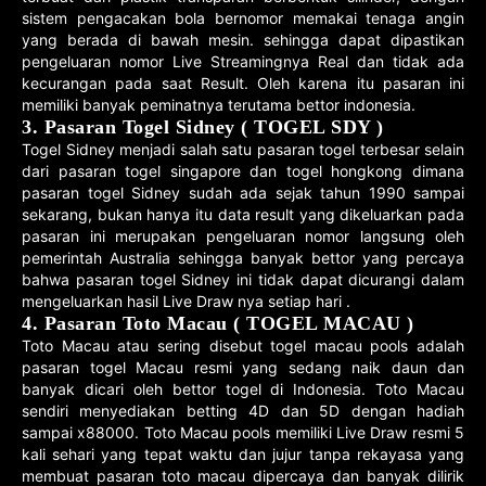
sistem pengacakan bola bernomor memakai tenaga angin
yang berada di bawah mesin. sehingga dapat dipastikan
pengeluaran nomor Live Streamingnya Real dan tidak ada
kecurangan pada saat Result. Oleh karena itu pasaran ini
memiliki banyak peminatnya terutama bettor indonesia.
3. Pasaran Togel Sidney ( TOGEL SDY )
Togel Sidney menjadi salah satu pasaran togel terbesar selain
dari pasaran togel singapore dan togel hongkong dimana
pasaran togel Sidney sudah ada sejak tahun 1990 sampai
sekarang, bukan hanya itu data result yang dikeluarkan pada
pasaran ini merupakan pengeluaran nomor langsung oleh
pemerintah Australia sehingga banyak bettor yang percaya
bahwa pasaran togel Sidney ini tidak dapat dicurangi dalam
mengeluarkan hasil Live Draw nya setiap hari .
4. Pasaran Toto Macau ( TOGEL MACAU )
Toto Macau atau sering disebut togel macau pools adalah
pasaran togel Macau resmi yang sedang naik daun dan
banyak dicari oleh bettor togel di Indonesia. Toto Macau
sendiri menyediakan betting 4D dan 5D dengan hadiah
sampai x88000. Toto Macau pools memiliki Live Draw resmi 5
kali sehari yang tepat waktu dan jujur tanpa rekayasa yang
membuat pasaran toto macau dipercaya dan banyak dilirik