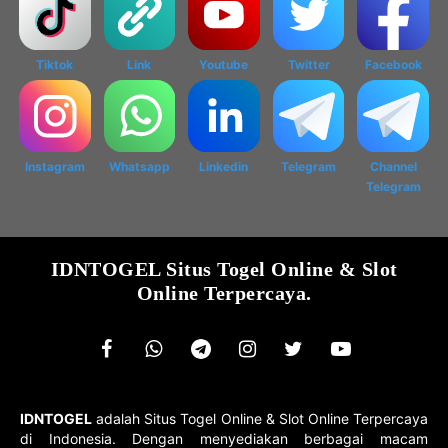
Tiktok
Link
Youtube
Twitter
Facebook
Instagram
Whatsapp
Linkedin
Telegram
Channel
Telegram
IDNTOGEL Situs Togel Online & Slot
Online Terpercaya.
IDNTOGEL
adalah Situs Togel Online & Slot Online Terpercaya
di Indonesia. Dengan menyediakan berbagai macam