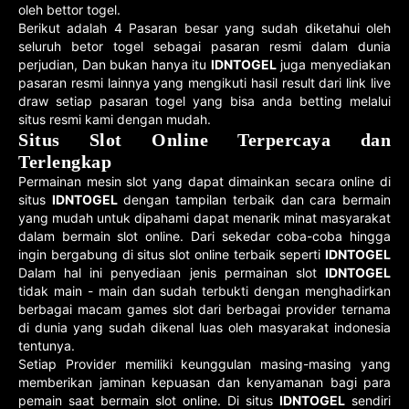
oleh bettor togel.
Berikut adalah 4 Pasaran besar yang sudah diketahui oleh
seluruh betor togel sebagai pasaran resmi dalam dunia
perjudian, Dan bukan hanya itu
IDNTOGEL
juga menyediakan
pasaran resmi lainnya yang mengikuti hasil result dari link live
draw setiap pasaran togel yang bisa anda betting melalui
situs resmi kami dengan mudah.
Situs Slot Online Terpercaya dan
Terlengkap
Permainan mesin slot yang dapat dimainkan secara online di
situs
IDNTOGEL
dengan tampilan terbaik dan cara bermain
yang mudah untuk dipahami dapat menarik minat masyarakat
dalam bermain slot online. Dari sekedar coba-coba hingga
ingin bergabung di situs slot online terbaik seperti
IDNTOGEL
Dalam hal ini penyediaan jenis permainan slot
IDNTOGEL
tidak main - main dan sudah terbukti dengan menghadirkan
berbagai macam games slot dari berbagai provider ternama
di dunia yang sudah dikenal luas oleh masyarakat indonesia
tentunya.
Setiap Provider memiliki keunggulan masing-masing yang
memberikan jaminan kepuasan dan kenyamanan bagi para
pemain saat bermain slot online. Di situs
IDNTOGEL
sendiri