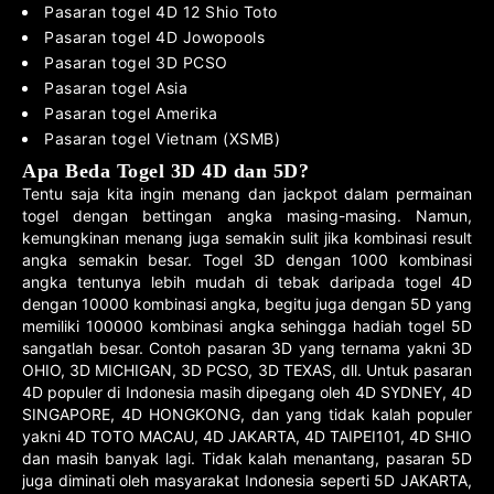
Pasaran togel 4D 12 Shio Toto
Pasaran togel 4D Jowopools
Pasaran togel 3D PCSO
Pasaran togel Asia
Pasaran togel Amerika
Pasaran togel Vietnam (XSMB)
Apa Beda Togel 3D 4D dan 5D?
Tentu saja kita ingin menang dan jackpot dalam permainan
togel dengan bettingan angka masing-masing. Namun,
kemungkinan menang juga semakin sulit jika kombinasi result
angka semakin besar. Togel 3D dengan 1000 kombinasi
angka tentunya lebih mudah di tebak daripada togel 4D
dengan 10000 kombinasi angka, begitu juga dengan 5D yang
memiliki 100000 kombinasi angka sehingga hadiah togel 5D
sangatlah besar. Contoh pasaran 3D yang ternama yakni 3D
OHIO, 3D MICHIGAN, 3D PCSO, 3D TEXAS, dll. Untuk pasaran
4D populer di Indonesia masih dipegang oleh 4D SYDNEY, 4D
SINGAPORE, 4D HONGKONG, dan yang tidak kalah populer
yakni 4D TOTO MACAU, 4D JAKARTA, 4D TAIPEI101, 4D SHIO
dan masih banyak lagi. Tidak kalah menantang, pasaran 5D
juga diminati oleh masyarakat Indonesia seperti 5D JAKARTA,