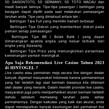
5D SAIGONTOTO, 5D GERMANY, 5D TOTO MACAU dan
masih banyak lainnya. Tipe-tipe pasangan / bettingan yang
beragam dapat dipilih pada saat melakukan pemasangan
taruhan anda. Tipe yang dimaksud antara lain :
Bettingan Tipe Full yang memiliki hadiah terbesar
Bettingan Tipe Diskon yang memberikan diskon pada
pemain setiap pemasangan
Bettingan Tipe BB ( Bolak Balik ) yang dapat
dimenangkan apabila angka yang keluar terbalik dari
angka yang dipasang
Bettingan Tipe Prize yang memungkinkan persentase
kemenangan pemain meningkat.
Apa Saja Rekomendasi Live Casino Tahun 2023
di IDNTOGEL ?
Live casino atau permainan meja secara live dengan dealer
banyak digemari masyarakat Indonesia karena permainannya
yang fair terlebih lagi saat bermain biasanya kita ditemani
oleh dealer yang menarik. Dalam memilih provider live casino,
masyarakat juga perlu memperhatikan aturan bermain terlebih
dahulu sebelum memasang taruhan pada setiap
permainannya. Dengan kalkulasi yang baik dan akurat, anda
dapat mendapatkan banyak keuntungan dari permainan live