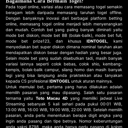
Bagaimana Cara Bermain Togel?
Pada togel online, variasi atau cara memasang togel semakin
beragam lebih daripada memasang taruhan togel offline.
Dengan banyaknya inovasi dari berbagai platform betting
online, memasang togel online menjadi lebih menyenangkan
dan mudah. Contoh bet yang paling banyak diminati yaitu
mode bet diskon, mode bet BB (bolak-balik), mode bet full,
mode bet prize123, dan khusus
IDNTOGEL
, kami
menyediakan bet super diskon dimana nominal taruhan akan
mendapatkan diskon besar dengan hadiah yang besar juga.
Selain mode bet yang sudah disebutkan tadi, masih banyak
variasi lainnya seperti colok bebas, colok shio, kembang-
kempis, bolak-balik campur, silang homo dan masih banyak
lagi yang bisa langsung anda praktekkan atau tanyakan
kepada CS profesional
IDNTOGEL
untuk aturan mainnya.
Untuk memulai bet, pertama yang harus dilakukan adalah
memilih pasaran yang mau dipasang. Salah satu pasaran
ternama yaitu
Toto Macau 4D
yang memiliki jadwal Live
Streaming sebanyak 5 kali sehari pada pukul 00:01 WIB,
13:00 WIB, 16:00 WIB, 19:00 WIB, 22:00 WIB. Setelah memilih
pasaran, anda perlu menentukan berapa digit angka yang
ingin anda pasang dan tipe betnya. Nomor keberuntungan
anda yakni 8798, maka anda hanya perlu pasang di kolom